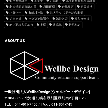
個別避難計画
募集中
北海道
北海道社会福祉協議会
北海道胆振東部地震
原田正樹
台風被害
官民連携
小野信一
市町村社協
法人設立10周年記念事業
災害支援
社会福祉協議会
福祉教育
被災者支援
赤い羽根共同募金
足湯
足湯隊
野尻紀恵
ABOUT US
一般社団法人WellbeDesign[ウェルビー・デザイン]
〒004-0022 北海道札幌市厚別区厚別南2丁目7-28
TEL：011-801-7450 / FAX：011-801-7451