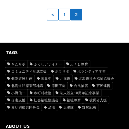
＜
1
2
TAGS
きたサポ
ふくしデザイナー
ふくし教育
コミュニティ形成支援
ボラサポ
ボランティア学習
個別避難計画
募集中
北海道
北海道社会福祉協議会
北海道胆振東部地震
原田正樹
台風被害
官民連携
小野信一
市町村社協
法人設立10周年記念事業
災害支援
社会福祉協議会
福祉教育
被災者支援
赤い羽根共同募金
足湯
足湯隊
野尻紀恵
ABOUT US