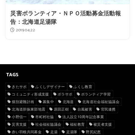
災害ボランティア・ＮＰＯ活動募金活動報
告：北海道足湯隊
2019.04.22
TAGS
きたサポ
ふくしデザイナー
ふくし教育
コミュニティ形成支援
ボラサポ
ボランティア学習
個別避難計画
募集中
北海道
北海道社会福祉協議会
北海道胆振東部地震
原田正樹
台風被害
官民連携
小野信一
市町村社協
法人設立10周年記念事業
災害支援
社会福祉協議会
福祉教育
被災者支援
赤い羽根共同募金
足湯
足湯隊
野尻紀恵