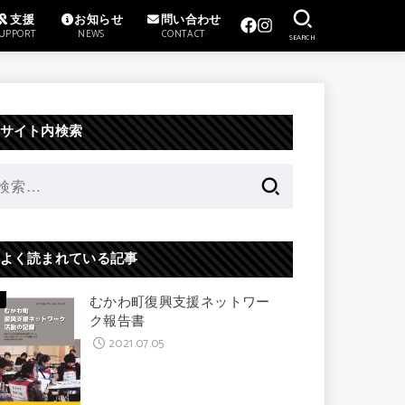
支援
お知らせ
問い合わせ
UPPORT
NEWS
CONTACT
SEARCH
サイト内検索
検
索:
よく読まれている記事
むかわ町復興支援ネットワー
ク報告書
2021.07.05