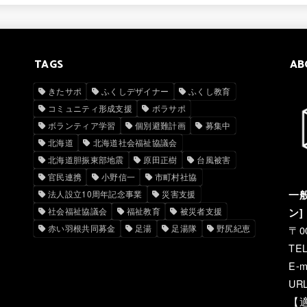
TAGS
AB
きたサポ
ふくしデザイナー
ふくし教育
コミュニティ形成支援
ボラサポ
ボランティア学習
個別避難計画
募集中
北海道
北海道社会福祉協議会
北海道胆振東部地震
原田正樹
台風被害
官民連携
小野信一
市町村社協
一般
法人設立10周年記念事業
災害支援
社会福祉協議会
福祉教育
被災者支援
ン]
赤い羽根共同募金
足湯
足湯隊
野尻紀恵
〒0
TEL
E-m
URL
【適