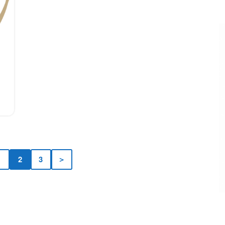
1
2
3
＞